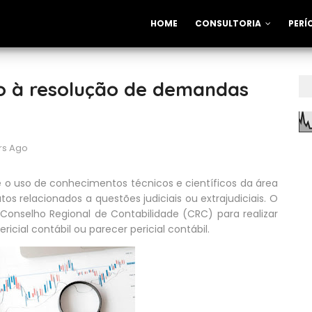
HOME
CONSULTORIA
PERÍ
lio à resolução de demandas
rs Ago
e o uso de conhecimentos técnicos e científicos da área
tos relacionados a questões judiciais ou extrajudiciais. O
lo Conselho Regional de Contabilidade (CRC) para realizar
icial contábil ou parecer pericial contábil.