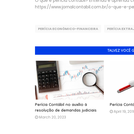
O que é perícia contábil? Entenda e aprenda c
https://www.jornalcontabil.com.br/o-que-e-
PERÍCIA ECONÔMICO-FINANCEIRA
PERÍCIA EXTRA
TALVEZ VOCÊ 
Perícia Contábil no auxílio à
Perícia Contá
resolução de demandas judiciais
April 19, 201
March 20, 2023