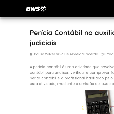
Perícia Contábil no auxí
judiciais
Bráulio Wilker Silva De Almeida Lacerda
3 Yea
A perícia contábil é uma atividade que envolv
contábil para analisar, verificar e comprovar fa
perito contábil é o profissional habilitado pe
essa atividade, mediante a emissão de laudo per