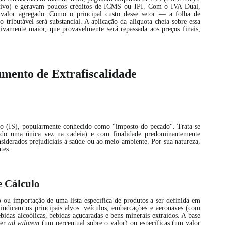
ivo) e geravam poucos créditos de ICMS ou IPI.
Com o IVA Dual,
eu valor agregado. Como o principal custo desse setor — a folha de
o tributável será substancial. A aplicação da alíquota cheia sobre essa
tivamente maior, que provavelmente será repassada aos preços finais,
rumento de Extrafiscalidade
vo (IS), popularmente conhecido como "imposto do pecado". Trata-se
rado uma única vez na cadeia) e com finalidade predominantemente
nsiderados prejudiciais à saúde ou ao meio ambiente. Por sua natureza,
tes.
e Cálculo
o ou importação de uma lista específica de produtos a ser definida em
á indicam os principais alvos: veículos, embarcações e aeronaves (com
ebidas alcoólicas, bebidas açucaradas e bens minerais extraídos. A base
ser
ad valorem
(um percentual sobre o valor) ou específicas (um valor