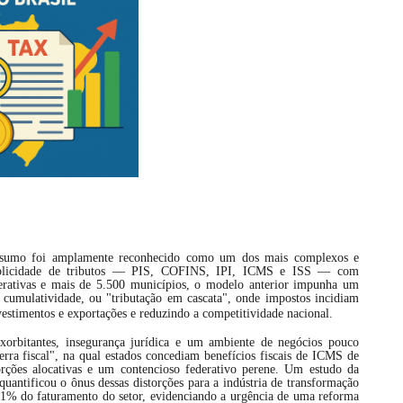
 consumo foi amplamente reconhecido como um dos mais complexos e
tiplicidade de tributos — PIS, COFINS, IPI, ICMS e ISS — com
derativas e mais de 5.500 municípios, o modelo anterior impunha um
a cumulatividade, ou "tributação em cascata", onde impostos incidiam
estimentos e exportações e reduzindo a competitividade nacional.
orbitantes, insegurança jurídica e um ambiente de negócios pouco
rra fiscal", na qual estados concediam benefícios fiscais de ICMS de
torções alocativas e um contencioso federativo perene. Um estudo da
uantificou o ônus dessas distorções para a indústria de transformação
91% do faturamento do setor, evidenciando a urgência de uma reforma