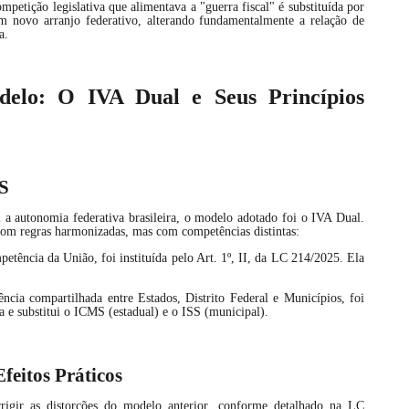
ompetição legislativa que alimentava a "guerra fiscal" é substituída por
m novo arranjo federativo, alterando fundamentalmente a relação de
a.
elo: O IVA Dual e Seus Princípios
BS
 a autonomia federativa brasileira, o modelo adotado foi o IVA Dual.
 com regras harmonizadas, mas com competências distintas:
tência da União, foi instituída pelo Art. 1º, II, da LC 214/2025. Ela
cia compartilhada entre Estados, Distrito Federal e Municípios, foi
ca e substitui o ICMS (estadual) e o ISS (municipal).
Efeitos Práticos
rigir as distorções do modelo anterior, conforme detalhado na LC