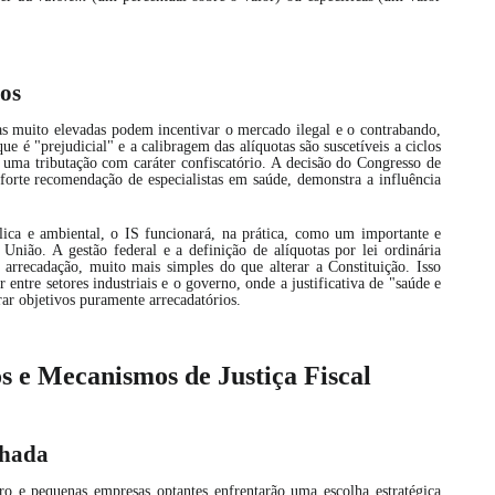
dos
as muito elevadas podem incentivar o mercado ilegal e o contrabando,
e é "prejudicial" e a calibragem das alíquotas são suscetíveis a ciclos
 a uma tributação com caráter confiscatório. A decisão do Congresso de
a forte recomendação de especialistas em saúde, demonstra a influência
ca e ambiental, o IS funcionará, na prática, como um importante e
 União. A gestão federal e a definição de alíquotas por lei ordinária
arrecadação, muito mais simples do que alterar a Constituição. Isso
ntre setores industriais e o governo, onde a justificativa de "saúde e
r objetivos puramente arrecadatórios.
os e Mecanismos de Justiça Fiscal
lhada
o e pequenas empresas optantes enfrentarão uma escolha estratégica