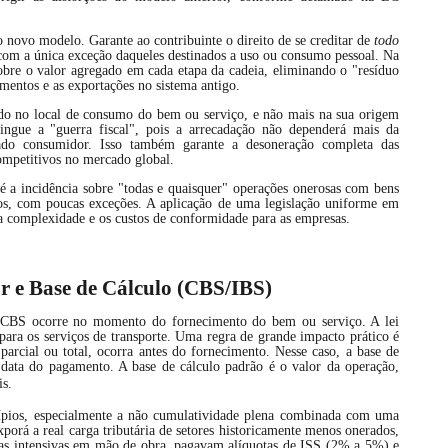
o novo modelo. Garante ao contribuinte o direito de se creditar de
todo
com a única exceção daqueles destinados a uso ou consumo pessoal.
Na
 sobre o valor agregado em cada etapa da cadeia, eliminando o "resíduo
imentos e as exportações no sistema antigo.
do no local de consumo do bem ou serviço, e não mais na sua origem
tingue a "guerra fiscal", pois a arrecadação não dependerá mais da
ado consumidor. Isso também garante a desoneração completa das
competitivos no mercado global.
é a incidência sobre "todas e quaisquer" operações onerosas com bens
viços, com poucas exceções. A aplicação de uma legislação uniforme em
e a complexidade e os custos de conformidade para as empresas.
or e Base de Cálculo (CBS/IBS)
 CBS ocorre no momento do fornecimento do bem ou serviço. A lei
 para os serviços de transporte. Uma regra de grande impacto prático é
parcial ou total, ocorra antes do fornecimento. Nesse caso, a base de
a data do pagamento. A base de cálculo padrão é o valor da operação,
is.
ncípios, especialmente a não cumulatividade plena combinada com uma
porá a real carga tributária de setores historicamente menos onerados,
 as intensivas em mão de obra, pagavam alíquotas de ISS (2% a 5%) e