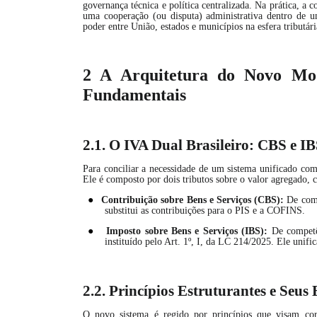
governança técnica e política centralizada. Na prática, a c
uma cooperação (ou disputa) administrativa dentro de u
poder entre União, estados e municípios na esfera tributári
2 A Arquitetura do Novo Mod
Fundamentais
2.1. O IVA Dual Brasileiro: CBS e I
Para conciliar a necessidade de um sistema unificado com
Ele é composto por dois tributos sobre o valor agregado,
●
Contribuição sobre Bens e Serviços (CBS):
De compe
substitui as contribuições para o PIS e a COFINS.
●
Imposto sobre Bens e Serviços (IBS):
De competên
instituído pelo Art. 1º, I, da LC 214/2025. Ele unifi
2.2. Princípios Estruturantes e Seus 
O novo sistema é regido por princípios que visam cor