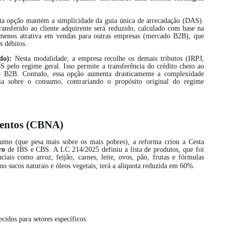
a opção mantém a simplicidade da guia única de arrecadação (DAS).
ansferido ao cliente adquirente será reduzido, calculado com base na
a menos atrativa em vendas para outras empresas (mercado B2B), que
s débitos.
do):
Nesta modalidade, a empresa recolhe os demais tributos (IRPJ,
pelo regime geral. Isso permite a transferência do crédito cheio ao
do B2B. Contudo, essa opção aumenta drasticamente a complexidade
ária sobre o consumo, contrariando o propósito original do regime
imentos (CBNA)
nsumo (que pesa mais sobre os mais pobres), a reforma criou a Cesta
ro
de IBS e CBS. A LC 214/2025 definiu a lista de produtos, que foi
nciais como arroz, feijão, carnes, leite, ovos, pão, frutas e fórmulas
mo sucos naturais e óleos vegetais, terá a alíquota reduzida em 60%.
cidos para setores específicos: