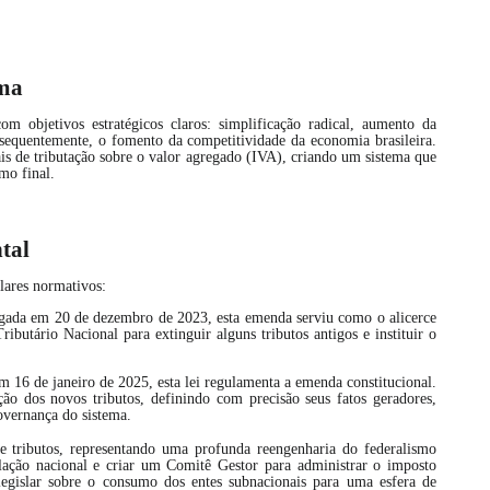
rma
m objetivos estratégicos claros: simplificação radical, aumento da
onsequentemente, o fomento da competitividade da economia brasileira.
ais de tributação sobre o valor agregado (IVA), criando um sistema que
mo final.
tal
ilares normativos:
ada em 20 de dezembro de 2023, esta emenda serviu como o alicerce
ibutário Nacional para extinguir alguns tributos antigos e instituir o
 16 de janeiro de 2025, esta lei regulamenta a emenda constitucional.
ção dos novos tributos, definindo com precisão seus fatos geradores,
governança do sistema.
de tributos, representando uma profunda reengenharia do federalismo
gislação nacional e criar um Comitê Gestor para administrar o imposto
egislar sobre o consumo dos entes subnacionais para uma esfera de