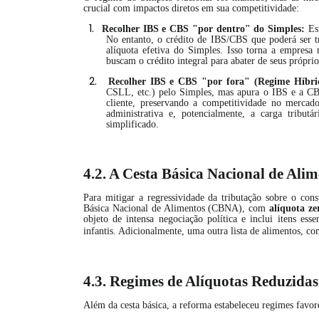
crucial com impactos diretos em sua competitividade:
1.
Recolher IBS e CBS "por dentro" do Simples:
Est
No entanto, o crédito de IBS/CBS que poderá ser tr
alíquota efetiva do Simples. Isso torna a empres
buscam o crédito integral para abater de seus próprio
2.
Recolher IBS e CBS "por fora" (Regime Híbri
CSLL, etc.) pelo Simples, mas apura o IBS e a CBS 
cliente, preservando a competitividade no merca
administrativa e, potencialmente, a carga tribut
simplificado.
4.2. A Cesta Básica Nacional de Al
Para mitigar a regressividade da tributação sobre o co
Básica Nacional de Alimentos (CBNA), com
alíquota ze
objeto de intensa negociação política e inclui itens esse
infantis. Adicionalmente, uma outra lista de alimentos, co
4.3. Regimes de Alíquotas Reduzidas
Além da cesta básica, a reforma estabeleceu regimes favore