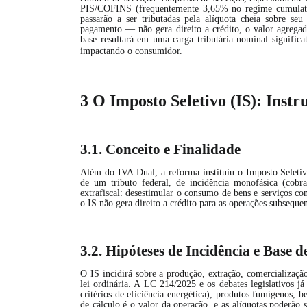
PIS/COFINS (frequentemente 3,65% no regime cumulat
passarão a ser tributadas pela alíquota cheia sobre s
pagamento — não gera direito a crédito
, o valor agregad
base resultará em uma carga tributária nominal significa
impactando o consumidor.
3 O Imposto Seletivo (IS): Inst
3.1. Conceito e Finalidade
Além do IVA Dual, a reforma instituiu o Imposto Seleti
de um tributo federal, de incidência monofásica (cob
extrafiscal: desestimular o consumo de bens e serviços co
o IS não gera direito a crédito para as operações subsequen
3.2. Hipóteses de Incidência e Base d
O IS incidirá sobre a produção, extração, comercializaçã
lei ordinária. A LC 214/2025 e os debates legislativos j
critérios de eficiência energética), produtos fumígenos, b
de cálculo é o valor da operação, e as alíquotas poderão 