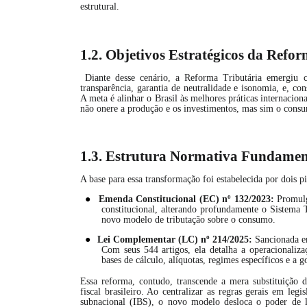
estrutural.
1.2. Objetivos Estratégicos da Refo
Diante desse cenário, a Reforma Tributária emergiu co
transparência, garantia de neutralidade e isonomia, e, c
A meta é alinhar o Brasil às melhores práticas internacion
não onere a produção e os investimentos, mas sim o consu
1.3. Estrutura Normativa Fundamen
A base para essa transformação foi estabelecida por dois p
●
Emenda Constitucional (EC) nº 132/2023:
Promulg
constitucional, alterando profundamente o Sistema Tr
novo modelo de tributação sobre o consumo.
●
Lei Complementar (LC) nº 214/2025:
Sancionada em
Com seus 544 artigos, ela detalha a operacionaliza
bases de cálculo, alíquotas, regimes específicos e a 
Essa reforma, contudo, transcende a mera substituição 
fiscal brasileiro. Ao centralizar as regras gerais em le
subnacional (IBS), o novo modelo desloca o poder de l