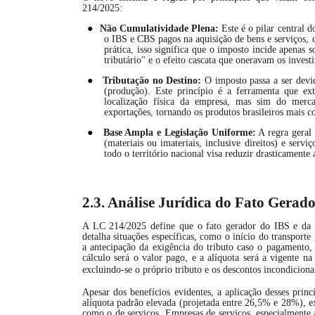
214/2025:
●
Não Cumulatividade Plena:
Este é o pilar central d
o IBS e CBS pagos na aquisição de bens e serviços, 
prática, isso significa que o imposto incide apenas
tributário" e o efeito cascata que oneravam os invest
●
Tributação no Destino:
O imposto passa a ser devi
(produção). Este princípio é a ferramenta que ex
localização física da empresa, mas sim do merc
exportações, tornando os produtos brasileiros mais 
●
Base Ampla e Legislação Uniforme:
A regra geral 
(materiais ou imateriais, inclusive direitos) e ser
todo o território nacional visa reduzir drasticament
2.3. Análise Jurídica do Fato Gerad
A LC 214/2025 define que o fato gerador do IBS e da
detalha situações específicas, como o início do transporte
a antecipação da exigência do tributo caso o pagamento, 
cálculo será o valor pago, e a alíquota será a vigente n
excluindo-se o próprio tributo e os descontos incondiciona
Apesar dos benefícios evidentes, a aplicação desses pri
alíquota padrão elevada (projetada entre 26,5% e 28%), ex
como o de serviços. Empresas de serviços, especialmente