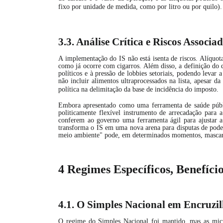
fixo por unidade de medida, como por litro ou por quilo).
3.3. Análise Crítica e Riscos Associa
A implementação do IS não está isenta de riscos. Alíquot
como já ocorre com cigarros. Além disso, a definição do qu
políticos e à pressão de lobbies setoriais, podendo levar
não incluir alimentos ultraprocessados na lista, apesar d
política na delimitação da base de incidência do imposto.
Embora apresentado como uma ferramenta de saúde públi
politicamente flexível instrumento de arrecadação para a
conferem ao governo uma ferramenta ágil para ajustar a 
transforma o IS em uma nova arena para disputas de poder e
meio ambiente" pode, em determinados momentos, mascara
4 Regimes Específicos, Benefíci
4.1. O Simples Nacional em Encruzi
O regime do Simples Nacional foi mantido, mas as micr