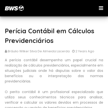
Perícia Contábil em Cálculos
Previdenciários
Bráulio Wilker Silva De Almeida Lacerda
2 Years Ago
A perícia contábil desempenha um papel crucial na
realização de cálculos previdenciários, especialmente em
situações judiciais onde há disputas sobre o valor dos
benefícios ou a interpretação das normas
previdenciárias.
O perito contábil é um profissional especializado que
utiliza seus conhecimentos técnicos para analisar,
verificar e calcular os valores devidos em processos de
concessão ou revisão de benefícios previdenciários.